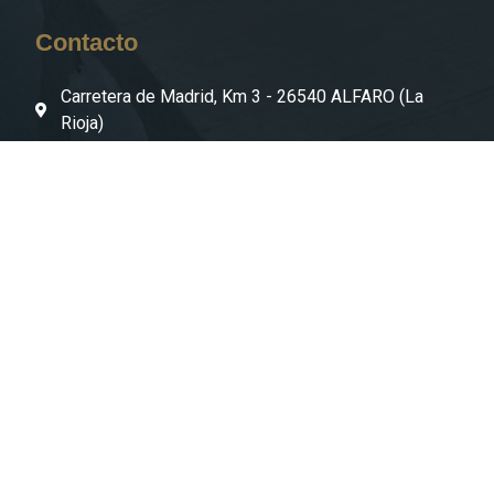
Contacto
Carretera de Madrid, Km 3 - 26540 ALFARO (La
Rioja)
941 181 092
gestion@decesa.com
tecnico@decesa.com
Decesa © Desarrollado con
por
Goviwebs